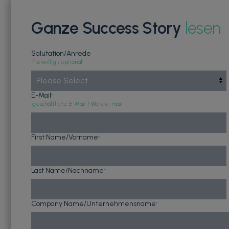
Ganze Success Story
lesen
Salutation/Anrede
freiwillig / optional
E-Mail
*
geschäftliche E-Mail / Work e-mail
First Name/Vorname
*
Last Name/Nachname
*
Company Name/Unternehmensname
*