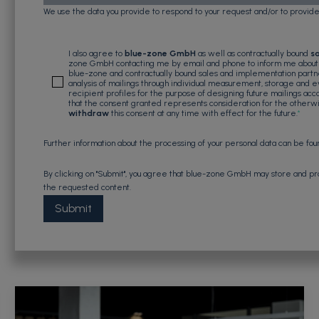
We use the data you provide to respond to your request and/or to provid
I also agree to
blue-zone GmbH
as well as contractually bound
s
zone GmbH contacting me by email and phone to inform me about i
blue-zone and contractually bound sales and implementation partn
analysis of mailings through individual measurement, storage and ev
recipient profiles for the purpose of designing future mailings acc
that the consent granted represents consideration for the otherwi
withdraw
this consent at any time with effect for the future.
*
Further information about the processing of your personal data can be fou
By clicking on "Submit", you agree that blue-zone GmbH may store and pr
the requested content.