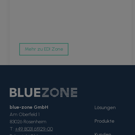
Mehr zu EDI Zone
blue-zone GmbH
Lösungen
Am Oberfeld 1
Produkte
83026 Rosenheim
T:
+49 8031 61929-00
Kunden