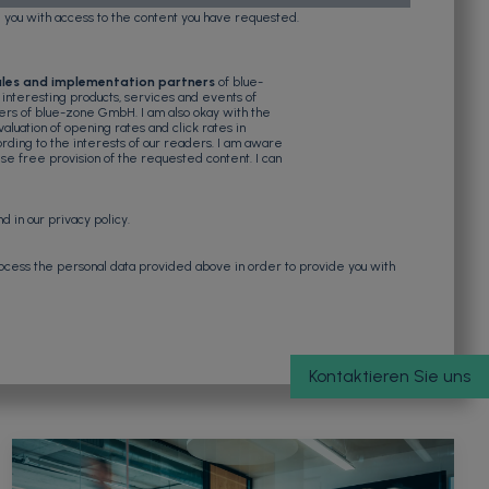
e you with access to the content you have requested.
ales and implementation partners
of blue-
nteresting products, services and events of
ers of blue-zone GmbH. I am also okay with the
aluation of opening rates and click rates in
ording to the interests of our readers. I am aware
se free provision of the requested content. I can
nd in our
privacy policy
.
ocess the personal data provided above in order to provide you with
Kontaktieren Sie uns