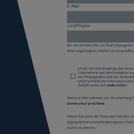
E-Mail
*
Land/Region
Wir verwenden die von Ihnen angegebene
Ihnen angefragten Inhalten zu verschaffen
Ich bin mit dem Empfang des News
Unternehme und den Produkten sow
von Öffnungsraten und der Klickra
entsprechend den Interessen unsere
Zukunft jederzeit
widerrufen
.
*
Weitere Informationen zur Verarbeitung 
Datenschutzrichtlinie
.
Indem Sie unten auf "Absenden" klicken, 
angegebenen personenbezogenen Daten sp
stellen zu können.