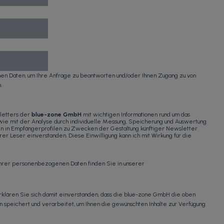
n Daten, um Ihre Anfrage zu beantworten und/oder Ihnen Zugang zu von
.
letters der
blue-zone GmbH
mit wichtigen Informationen rund um das
ie mit der Analyse durch individuelle Messung, Speicherung und Auswertung
ten in Empfängerprofilen zu Zwecken der Gestaltung künftiger Newsletter
r Leser einverstanden. Diese Einwilligung kann ich mit Wirkung für die
Ihrer personenbezogenen Daten finden Sie in unserer
erklären Sie sich damit einverstanden, dass die blue-zone GmbH die oben
eichert und verarbeitet, um Ihnen die gewünschten Inhalte zur Verfügung