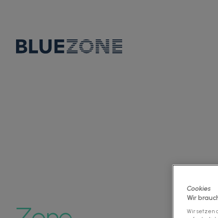
SUCCESS STORY
Catensys digitalis
Datenaustausch 
Cookies
Wir brauc
Zone
Wir setzen a