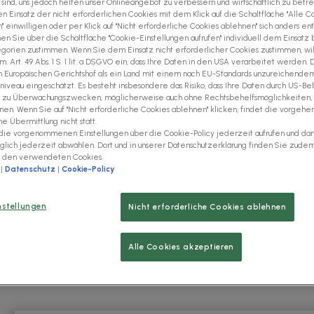
 sind, uns jedoch helfen unser Onlineangebot zu verbessern und wirtschaftlich zu betre
n Einsatz der nicht erforderlichen Cookies mit dem Klick auf die Schaltfläche "Alle C
 einwilligen oder per Klick auf "Nicht erforderliche Cookies ablehnen" sich anders en
n Sie über die Schaltfläche "Cookie-Einstellungen aufrufen" individuell dem Einsatz
nten zukunftssicher zu
gorien zustimmen. Wenn Sie dem Einsatz nicht erforderlicher Cookies zustimmen, wil
m EDI Zone. Die Lösung
. Art. 49 Abs. 1 S. 1 lit. a DSGVO ein, dass Ihre Daten in den USA verarbeitet werden.
Europäischen Gerichtshof als ein Land mit einem nach EU-Standards unzureichende
ern und sorgt für
niveau eingeschätzt. Es besteht insbesondere das Risiko, dass Ihre Daten durch US-Be
n Lieferkette.
nd zu Überwachungszwecken, möglicherweise auch ohne Rechtsbehelfsmöglichkeiten,
en. Wenn Sie auf "Nicht erforderliche Cookies ablehnen" klicken, findet die vorgehe
 Übermittlung nicht statt.
tenantriebssystemen für
die vorgenommenen Einstellungen über die Cookie-Policy jederzeit aufrufen und da
Unternehmen, das aus einem
äglich jederzeit abwählen. Dort und in unserer Datenschutzerklärung finden Sie zude
u den verwendeten Cookies.
n ist, beschäftigt weltweit
|
Datenschutz
|
Cookie-Policy
obilherstellern in Europa,
nstellungen
Nicht erforderliche Cookies ablehnen
Alle Cookies akzeptieren