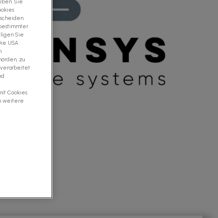
iben. Sie
ookies
tscheiden.
 bestimmter
ligen Sie
 Die USA
m
hörden, zu
 verarbeitet
nd
mit Cookies
m weitere