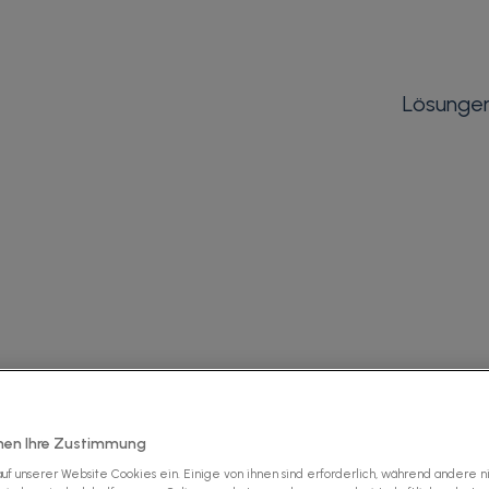
Lösunge
iert den
mit
EDI
hen Ihre Zustimmung
uf unserer Website Cookies ein. Einige von ihnen sind erforderlich, während andere n